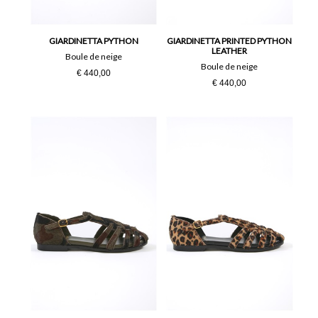
35
36
36½
37
GIARDINETTA PYTHON
GIARDINETTA PRINTED PYTHON
LEATHER
Boule de neige
Boule de neige
€ 440,00
37½
38
€ 440,00
38½
39
39½
40
41