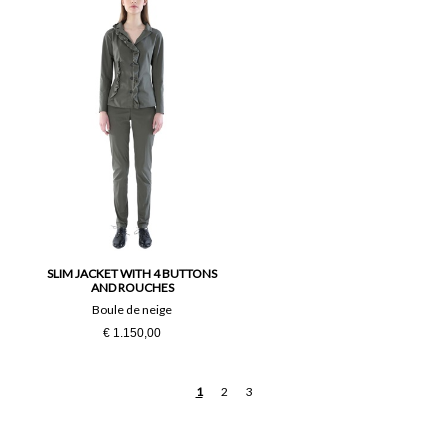
SLIM JACKET WITH 4 BUTTONS
AND ROUCHES
Boule de neige
€ 1.150,00
1
2
3