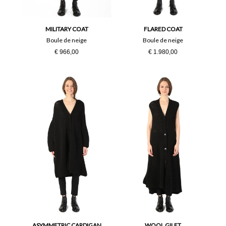
38
40
42
44
MILITARY COAT
FLARED COAT
Boule de neige
Boule de neige
€ 966,00
€ 1.980,00
46
48
50
L
M
PZ
S
Taglia Unica
XL
ASYMMETRIC CARDIGAN
WOOL GILET