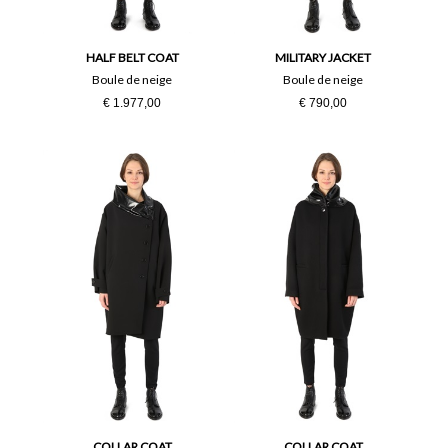
38
40
42
44
HALF BELT COAT
MILITARY JACKET
Boule de neige
Boule de neige
€ 1.977,00
€ 790,00
46
48
50
L
M
PZ
S
Taglia Unica
XL
COLLAR COAT
COLLAR COAT