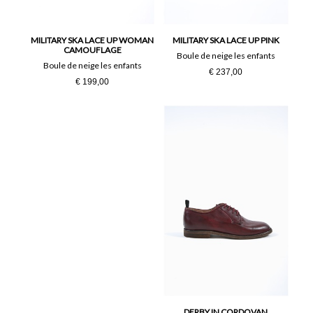
35
36
37
38
MILITARY SKA LACE UP WOMAN
MILITARY SKA LACE UP PINK
CAMOUFLAGE
Boule de neige les enfants
Boule de neige les enfants
€ 237,00
39
40
€ 199,00
41
DERBY IN CORDOVAN