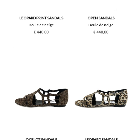
35
36
36½
37
LEOPARD PRINT SANDALS
OPEN SANDALS
Boule de neige
Boule de neige
€ 440,00
€ 440,00
37½
38
38½
39
39½
40
41
OCELOT SANDALS
LEOPARD SANDALS