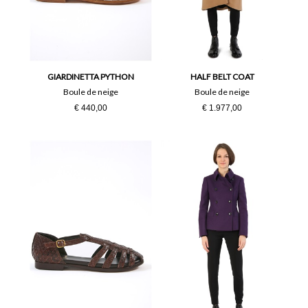
35
36
36½
37
37½
38
GIARDINETTA PYTHON
HALF BELT COAT
Boule de neige
Boule de neige
38½
39
€ 440,00
€ 1.977,00
39½
40
41
42
44
46
48
50
L
M
PZ
S